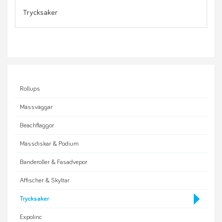
Trycksaker
Rollups
Mässväggar
Beachflaggor
Mässdiskar & Podium
Banderoller & Fasadvepor
Affischer & Skyltar
Trycksaker
Expolinc