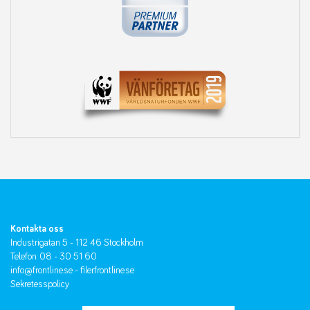
Kontakta oss
Industrigatan 5 - 112 46 Stockholm
Telefon: 08 - 30 51 60
info@frontline.se
-
filer.frontline.se
Sekretesspolicy