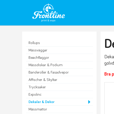
D
Rollups
Mässväggar
Dekal
Beachflaggor
golvd
Mässdiskar & Podium
Banderoller & Fasadvepor
Bra 
Affischer & Skyltar
Trycksaker
Expolinc
Dekaler & Dekor
Mässmattor