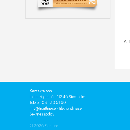
Asf
Kontakta oss
Industrigatan 5 - 112 46 Stockholm
Telefon: 08 - 30 51 60
info@frontline.se
-
filer.frontline.se
Sekretesspolicy
© 2026 Frontline