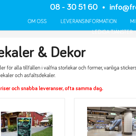
08 - 30 51 60
•
info@fr
OM OSS
LEVERANSINFORMATION
MI
LEDIGA TJÄNSTER
ekaler & Dekor
er för alla tillfällen i valfria storlekar och former, vanliga stick
ekaler och asfaltsdekaler.
priser och snabba leveranser, ofta samma dag.