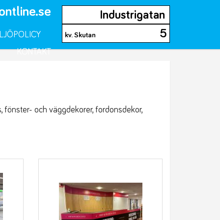
ontline.se
Industrigatan
5
LJÖPOLICY
kv. Skutan
KONTAKT
ers, fönster- och väggdekorer, fordonsdekor,