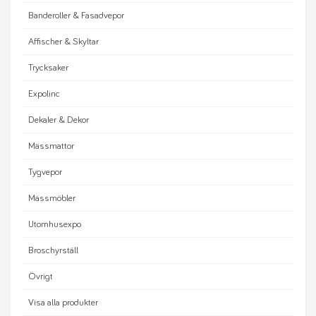
Banderoller & Fasadvepor
Affischer & Skyltar
Trycksaker
Expolinc
Dekaler & Dekor
Mässmattor
Tygvepor
Mässmöbler
Utomhusexpo
Broschyrställ
Övrigt
Visa alla produkter