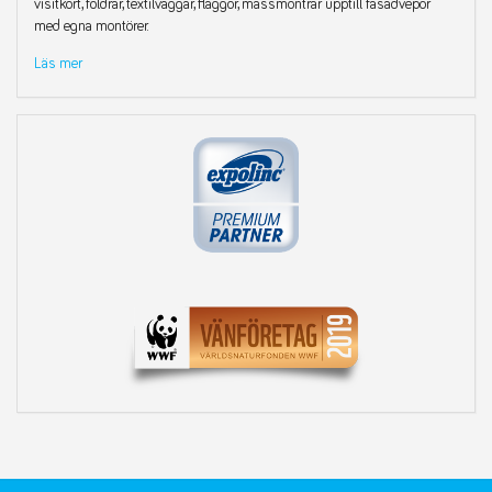
visitkort, foldrar, textilväggar, flaggor, mässmontrar upptill fasadvepor
med egna montörer.
Läs mer