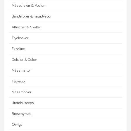
Mässdiskar & Podium
Banderoller & Fasadvepor
Affischer & Skyltar
Trycksaker
Expolinc
Dekaler & Dekor
Mässmattor
Tygvepor
Mässmöbler
Utomhusexpo
Broschyrställ
Övrigt