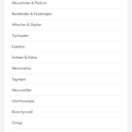
Mässdiskar & Podium
Banderoller & Fasadvepor
Affischer & Skyltar
Trycksaker
Expolinc
Dekaler & Dekor
Mässmattor
Tygvepor
Mässmöbler
Utomhusexpo
Broschyrställ
Övrigt